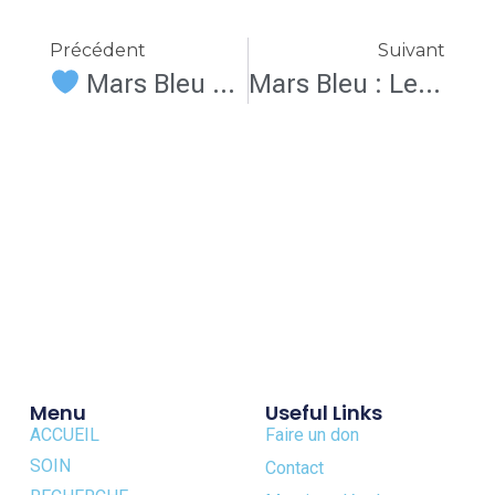
Précédent
Suivant
Mars Bleu au CHU de Nantes : une mobilisation collective aujourd’hui jusqu’à 16h
Mars Bleu : Le dépistage, pour qui ?
Menu
Useful Links
ACCUEIL
Faire un don
SOIN
Contact