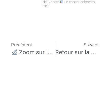
de Nantes
Le cancer colorectal,
c’est
Précédent
Suivant
Zoom sur le Centre de Nutrition Parentérale de l’IMAD – CHU de Nantes
Retour sur la conférence de la Summer School du Graduate Programme MICAS