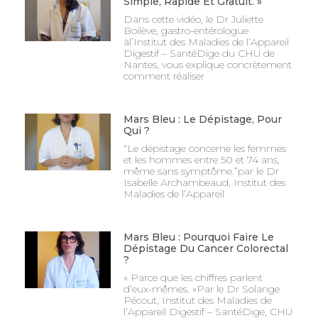
Simple, Rapide Et Gratuit. »
Dans cette vidéo, le Dr Juliette
Boilève, gastro-entérologue
àl’Institut des Maladies de l’Appareil
Digestif – SantéDige du CHU de
Nantes, vous explique concrètement
comment réaliser
Mars Bleu : Le Dépistage, Pour
Qui ?
“Le dépistage concerne les femmes
et les hommes entre 50 et 74 ans,
même sans symptôme.”par le Dr
Isabelle Archambeaud, Institut des
Maladies de l’Appareil
Mars Bleu : Pourquoi Faire Le
Dépistage Du Cancer Colorectal
?
« Parce que les chiffres parlent
d’eux-mêmes. »Par le Dr Solange
Pécout, Institut des Maladies de
l’Appareil Digestif – SantéDige, CHU